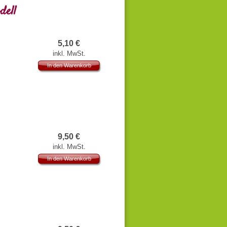
dell
5,10
€
inkl. MwSt.
In den Warenkorb
r Zeit und
ielzeug für
9,50
€
inkl. MwSt.
In den Warenkorb
d Schleife
ußenbereich