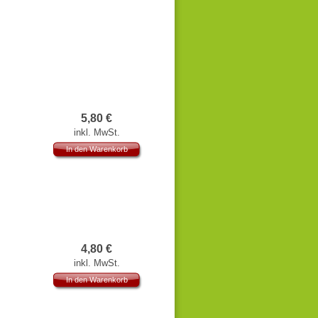
lenkbaren
5,80
€
ielzeug für
inkl. MwSt.
In den Warenkorb
4,80
€
inkl. MwSt.
In den Warenkorb
 Dekoration
.