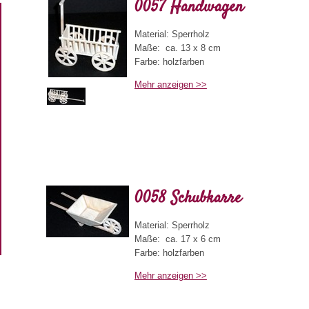
0057 Handwagen
Material: Sperrholz
Maße: ca. 13 x 8 cm
Farbe: holzfarben
Mehr anzeigen >>
Produktbeschreibung
Der Handwagen ist fahrbar mit einer 
Deichsel. Er kann als Dekoration oder Sp
Kinder verwendet werden.
0058 Schubkarre
Material: Sperrholz
Maße: ca. 17 x 6 cm
Farbe: holzfarben
Mehr anzeigen >>
Produktbeschreibung
Die Schubkarre ist fahrbar. Sie kann als
oder Spielzeug für Kinder verwendet werden